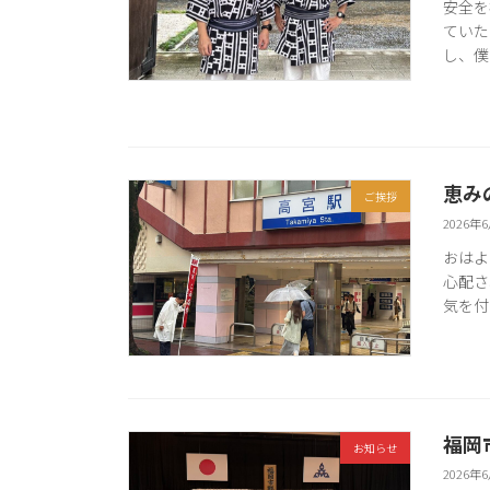
安全を
ていた
し、僕
恵み
ご挨拶
2026年
おはよ
心配さ
気を付
福岡
お知らせ
2026年