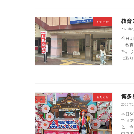
教育
お知らせ
2026年
今日明
「教育
た。 
に取り
博多
お知らせ
2026年
本日5
で消防
と、今
中での