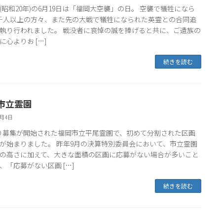
前(昭和20年)の6月19日は「福岡大空襲」の日。 空襲で犠牲になら
千人以上の方々、また先の大戦で犠牲になられた英霊との合同追
執り行われました。 戦没者に哀悼の誠を捧げると共に、ご遺族の
に心よりお […]
続きを読む
市立霊園
6月4日
より募集が開始された福岡市立平尾霊園で、初めて分割された区画
が始まりました。 昨年9月の決算特別委員会において、市立霊園
の高さに加えて、大きな面積の区画に応募がない場合が多いこと
、「応募がない区画 […]
続きを読む