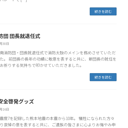
続きを読む
防団 団長就退任式
4月30日
南消防団・団長就退任式で消防太鼓のメインを務めさせていただ
た。 前団長の長年の功績に敬意を表すると共に、新団長の就任を
お祈りする気持ちで叩かせていただきました。
続きを読む
安全啓発グッズ
4月16日
震度7を記録した熊本地震の本震から10年。 犠牲になられた方々
り哀悼の意を表すると共に、ご遺族の皆さまに心よりお悔やみ申