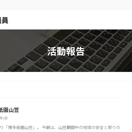
議員
活動報告
祇園山笠
7月1日
り「博多祇園山笠」。 今朝は、山笠期間中の地域の安全と祭りの