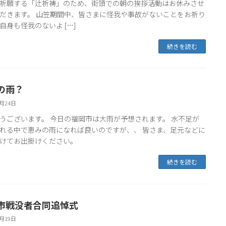
祈願する「辻祈祷」のため、街頭での朝の挨拶活動はお休みさせ
だきます。 山笠期間中、皆さまに怪我や事故がないことをお祈り
自身も怪我のないよ […]
続きを読む
の雨？
6月24日
うございます。 今日の福岡市は大雨が予想されます。 水不足が
れる中で恵みの雨になれば良いのですが、、 皆さま、足元などに
けてお出掛けください。
続きを読む
市戦没者合同追悼式
6月19日