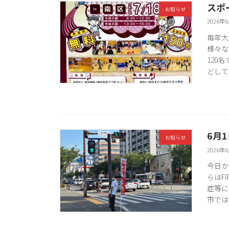
スポ
お知らせ
2026年
毎年大
様々な
120
どして
6月
お知らせ
2026年
今日か
らはF
症等に
市では6