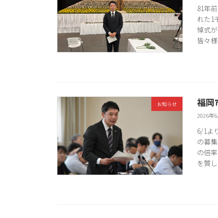
81年
れた1
悼式が
皆々様
福岡
お知らせ
2026年
6/1
の募集
の倍率
を質し