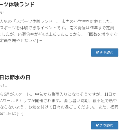
ーツ体験ランド
6月3日
人気の「スポーツ体験ランド」。 市内の小学生を対象とした、
スポーツを体験できるイベントです。 南区開催は昨年まで定員
名でしたが、応募倍率が4倍以上だったことから、「回数を増やすな
定員を増やせないか […]
続きを読む
1日は節水の日
6月1日
ら6月がスタート。 中旬から梅雨入りとなりそうですが、11日か
IFAワールドカップが開催されます。 蒸し暑い時期、寝不足で熱中
ならないよう、お気を付けて日々お過ごしください。 また、福岡
月1日は […]
続きを読む