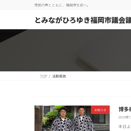
コ
ナ
市民の声とともに、福岡市を前へ。
ン
ビ
テ
ゲ
とみながひろゆき福岡市議会
ン
ー
ツ
シ
へ
ョ
ス
ン
キ
に
ッ
移
プ
動
TOP
活動報告
博多
お知らせ
2026年
本日よ