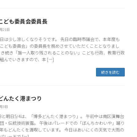
こども委員会委員長
5月21日
日は少し涼しくなりそうです。 先日の臨時市議会で、本年度も
こども委員会」の委員長を務めさせていただくこととなりまし
引き続き「誰一人取り残されることのない」こども行政、教育行政
組んでいきますので、本 […]
続きを読む
どんたく港まつり
5月3日
/3と明日5/4は、「博多どんたく港まつり」。 午前中は南区演舞台
団・伝統技術披露。 午後はパレードでの「ぼんちかわいや」踊り
年もどんたくを満喫しています。 今日はあいにくの天気で大雨の
パレードで […]