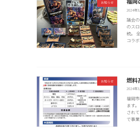
福岡
お知らせ
2024年
議会の
のスロ
続。 
コラボ
燃料
お知らせ
2024年
福岡市
ます。
されて
で事業