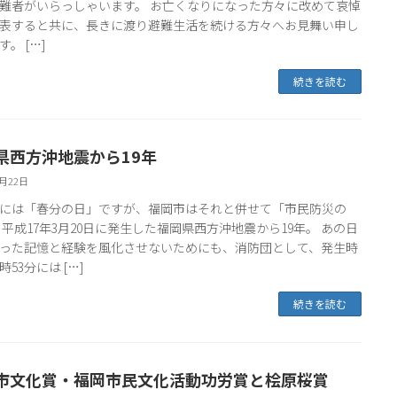
難者がいらっしゃいます。 お亡くなりになった方々に改めて哀悼
表すると共に、長きに渡り避難生活を続ける方々へお見舞い申し
。 […]
続きを読む
県西方沖地震から19年
3月22日
には「春分の日」ですが、福岡市はそれと併せて「市民防災の
 平成17年3月20日に発生した福岡県西方沖地震から19年。 あの日
った記憶と経験を風化させないためにも、消防団として、発生時
時53分には […]
続きを読む
市文化賞・福岡市民文化活動功労賞と桧原桜賞