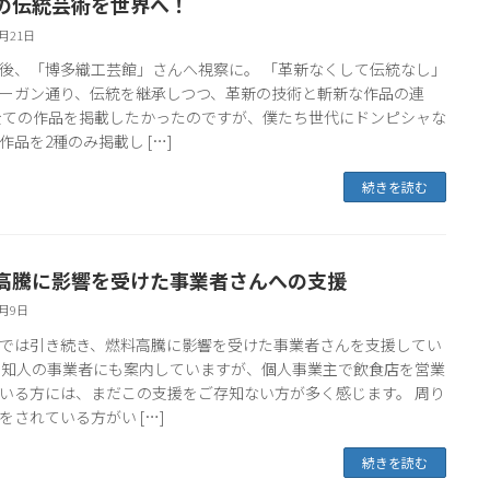
の伝統芸術を世界へ！
3月21日
後、「博多織工芸館」さんへ視察に。 「革新なくして伝統なし」
ーガン通り、伝統を継承しつつ、革新の技術と斬新な作品の連
全ての作品を掲載したかったのですが、僕たち世代にドンピシャな
作品を2種のみ掲載し […]
続きを読む
高騰に影響を受けた事業者さんへの支援
3月9日
では引き続き、燃料高騰に影響を受けた事業者さんを支援してい
 知人の事業者にも案内していますが、個人事業主で飲食店を営業
いる方には、まだこの支援をご存知ない方が多く感じます。 周り
をされている方がい […]
続きを読む