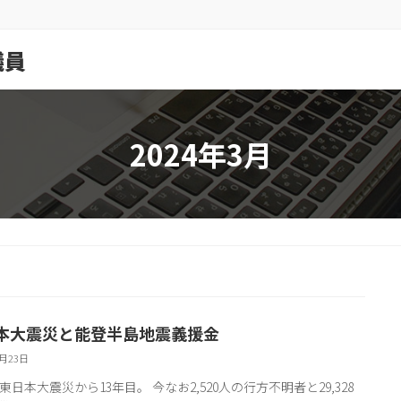
議員
2024年3月
本大震災と能登半島地震義援金
3月23日
東日本大震災から13年目。 今なお2,520人の行方不明者と29,328