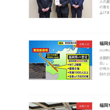
人の避
の意を
上げます
福岡
お知らせ
2024年
全国的
日」。
の怖か
刻の10
福岡
お知らせ