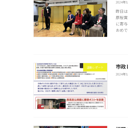
2024年
昨日は
原桜賞
に寄与
おめで
市政
活動レポート
2024年