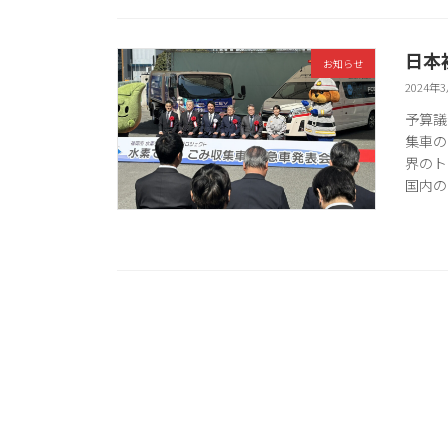
日本
お知らせ
2024年
予算議
集車の
界のト
国内の