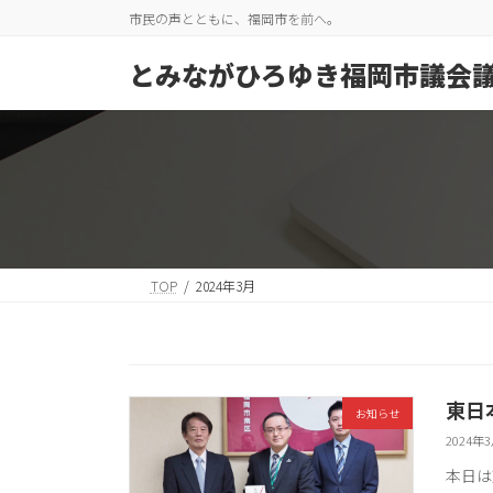
コ
ナ
市民の声とともに、福岡市を前へ。
ン
ビ
テ
ゲ
とみながひろゆき福岡市議会
ン
ー
ツ
シ
へ
ョ
ス
ン
キ
に
ッ
移
プ
動
TOP
2024年3月
東日
お知らせ
2024年
本日は