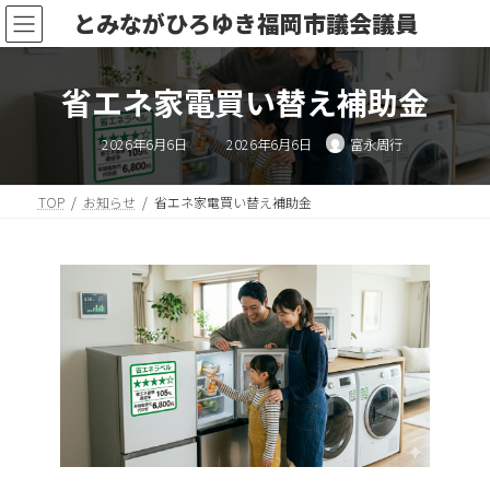
コ
ナ
とみながひろゆき福岡市議会議員
ン
ビ
テ
ゲ
ン
ー
省エネ家電買い替え補助金
ツ
シ
へ
ョ
最
ス
ン
2026年6月6日
2026年6月6日
富永周行
終
キ
に
更
新
ッ
移
日
時
TOP
お知らせ
省エネ家電買い替え補助金
プ
動
: