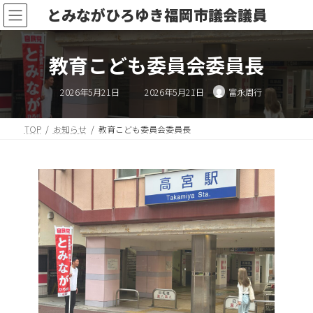
コ
ナ
とみながひろゆき福岡市議会議員
ン
ビ
テ
ゲ
ン
ー
教育こども委員会委員長
ツ
シ
へ
ョ
最
ス
ン
2026年5月21日
2026年5月21日
富永周行
終
キ
に
更
新
ッ
移
日
時
TOP
お知らせ
教育こども委員会委員長
プ
動
: